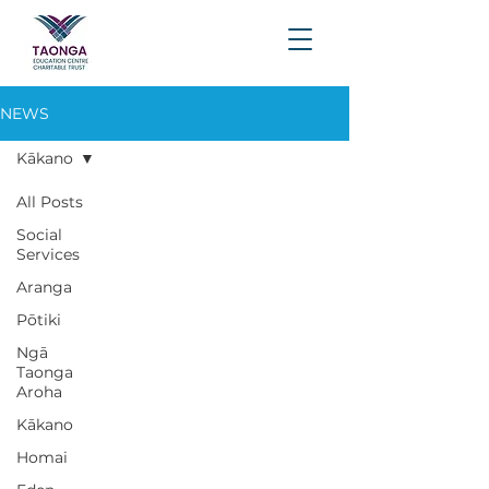
NEWS
Kākano
All Posts
Social
Services
Aranga
Pōtiki
Ngā
Taonga
Aroha
Kākano
Homai